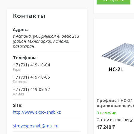
Контакты
г.Астана, ул.Орлыкол 4, офис 213
(район Технопарка), Астана,
Казахстан
+7 (701) 419-10-04
Едил
+7 (701) 419-10-06
Биржан
+7 (701) 419-09-92
Алмаз
Профлист НС-21
оцинкованный,
http://www.expo-snab.kz
В наличии
Оптом и в розницу
stroyexposnab@mail.ru
17 240 ₸