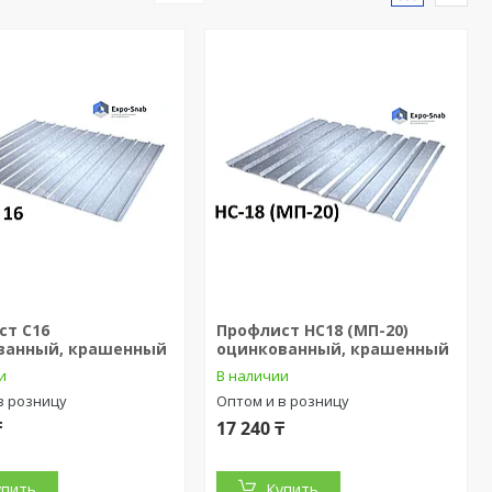
ст С16
Профлист НС18 (МП-20)
ванный, крашенный
оцинкованный, крашенный
и
В наличии
в розницу
Оптом и в розницу
₸
17 240 ₸
упить
Купить