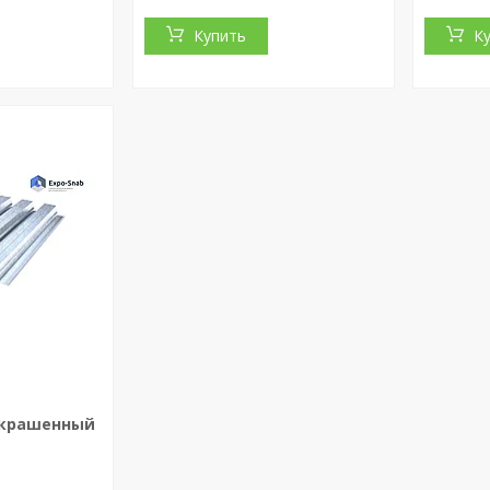
Купить
К
 крашенный