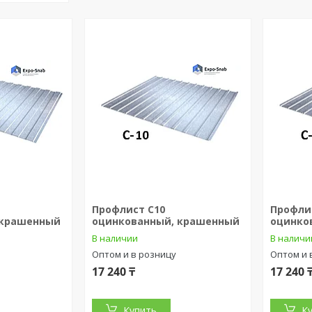
Профлист С10
Профли
 крашенный
оцинкованный, крашенный
оцинко
В наличии
В наличи
Оптом и в розницу
Оптом и 
17 240 ₸
17 240 
Купить
К