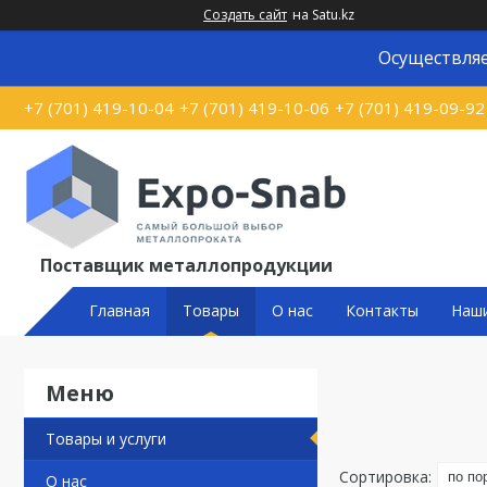
Создать сайт
на Satu.kz
Осуществляе
+7 (701) 419-10-04
+7 (701) 419-10-06
+7 (701) 419-09-92
Поставщик металлопродукции
Главная
Товары
О нас
Контакты
Наш
Товары и услуги
О нас