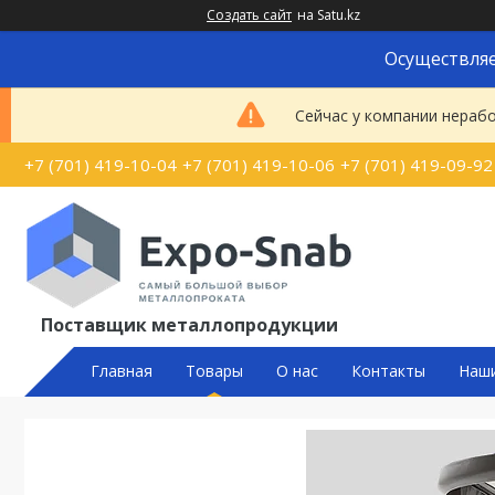
Создать сайт
на Satu.kz
Осуществляе
Сейчас у компании нерабо
+7 (701) 419-10-04
+7 (701) 419-10-06
+7 (701) 419-09-92
Поставщик металлопродукции
Главная
Товары
О нас
Контакты
Наш