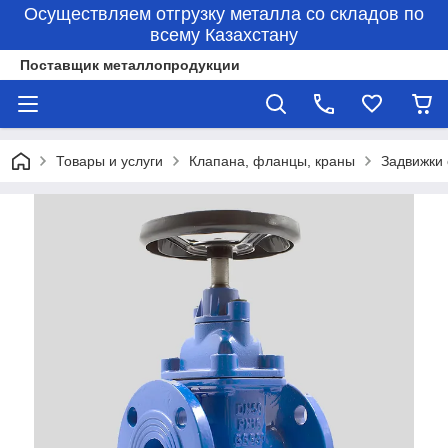
Осуществляем отгрузку металла со складов по
всему Казахстану
Поставщик металлопродукции
Товары и услуги
Клапана, фланцы, краны
Задвижки 