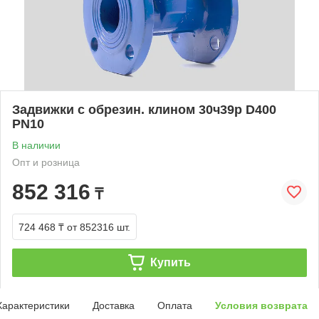
Задвижки с обрезин. клином 30ч39р D400
PN10
В наличии
Опт и розница
852 316
₸
724 468 ₸
от 852316 шт.
Купить
Характеристики
Доставка
Оплата
Условия возврата