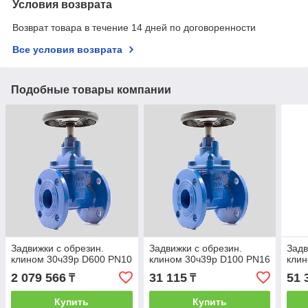
Условия возврата
Возврат товара в течение 14 дней по договоренности
Все условия возврата
Подобные товары компании
Задвижки с обрезин.
Задвижки с обрезин.
Задв
клином 30ч39р D600 PN10
клином 30ч39р D100 PN16
клин
2 079 566
31 115
51 
₸
₸
Купить
Купить