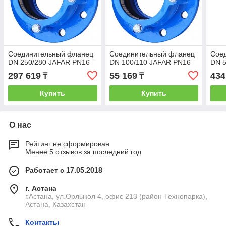
Соединительный фланец
Соединительный фланец
Сое
DN 250/280 JAFAR PN16
DN 100/110 JAFAR PN16
DN 5
297 619
55 169
434
₸
₸
Купить
Купить
О нас
Рейтинг не сформирован
Менее 5 отзывов за последний год
Работает с 17.05.2018
г. Астана
г.Астана, ул.Орлыкол 4, офис 213 (район Технопарка),
Астана, Казахстан
Контакты