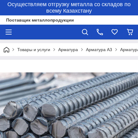
Осуществляем отгрузку металла со складов по
всему Казахстану
Поставщик металлопродукции
Товары и услуги
Арматура
Арматура А3
Арматур