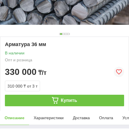
Арматура 36 мм
В наличии
Опт и розница
330 000
₸/т
310 000 ₸
от 3 т
Купить
Описание
Характеристики
Доставка
Оплата
Усл