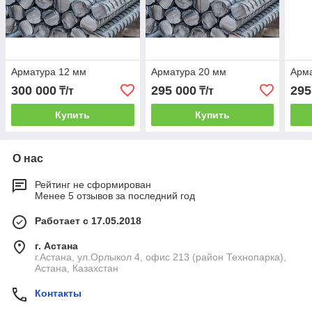
Арматура 12 мм
Арматура 20 мм
Арм
300 000
295 000
295
₸/т
₸/т
Купить
Купить
О нас
Рейтинг не сформирован
Менее 5 отзывов за последний год
Работает с 17.05.2018
г. Астана
г.Астана, ул.Орлыкол 4, офис 213 (район Технопарка),
Астана, Казахстан
Контакты