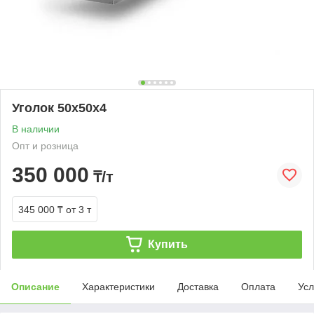
Уголок 50х50х4
В наличии
Опт и розница
350 000
₸/т
345 000 ₸
от 3 т
Купить
Описание
Характеристики
Доставка
Оплата
Усл