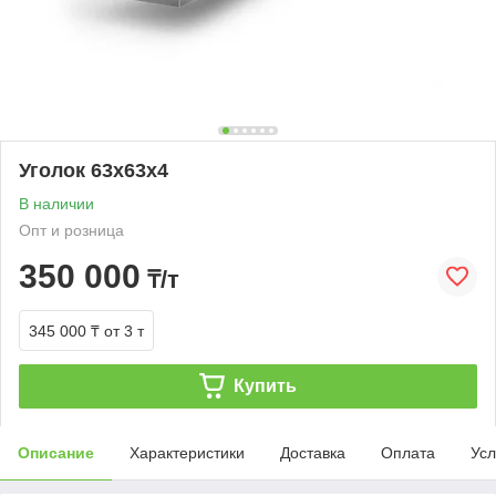
Уголок 63х63х4
В наличии
Опт и розница
350 000
₸/т
345 000 ₸
от 3 т
Купить
Описание
Характеристики
Доставка
Оплата
Усл