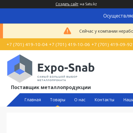
Создать сайт
на Satu.kz
Осуществляе
Сейчас у компании нерабо
+7 (701) 419-10-04
+7 (701) 419-10-06
+7 (701) 419-09-92
Поставщик металлопродукции
Главная
Товары
О нас
Контакты
Наш