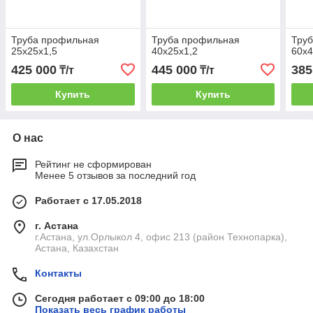
Труба профильная
Труба профильная
Тру
25х25х1,5
40х25х1,2
60х4
425 000
445 000
385
₸/т
₸/т
Купить
Купить
О нас
Рейтинг не сформирован
Менее 5 отзывов за последний год
Работает с 17.05.2018
г. Астана
г.Астана, ул.Орлыкол 4, офис 213 (район Технопарка),
Астана, Казахстан
Контакты
Сегодня работает с 09:00 до 18:00
Показать весь график работы