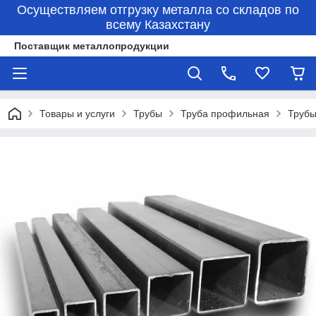
Осуществляем отгрузку металла со складов по
всему Казахстану
Поставщик металлопродукции
Товары и услуги
Трубы
Труба профильная
Трубы