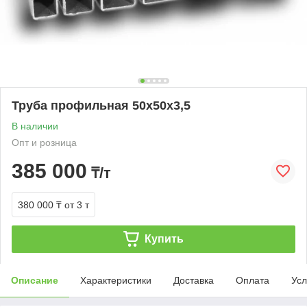
Труба профильная 50х50х3,5
В наличии
Опт и розница
385 000
₸/т
380 000 ₸
от 3 т
Купить
Описание
Характеристики
Доставка
Оплата
Усл