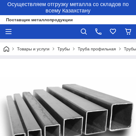
Осуществляем отгрузку металла со складов по
всему Казахстану
Поставщик металлопродукции
Товары и услуги
Трубы
Труба профильная
Трубы