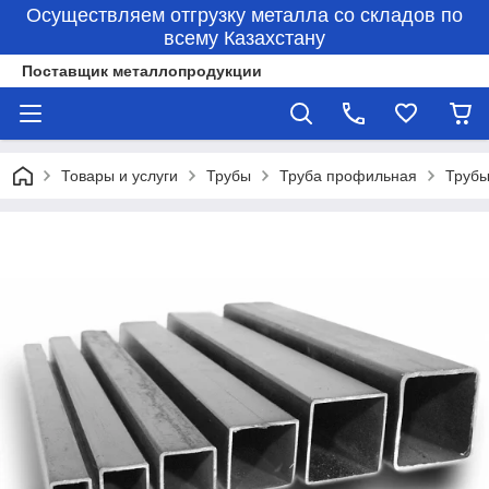
Осуществляем отгрузку металла со складов по
всему Казахстану
Поставщик металлопродукции
Товары и услуги
Трубы
Труба профильная
Трубы