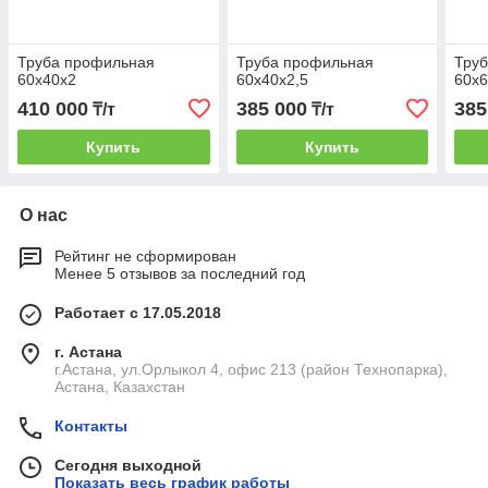
Труба профильная
Труба профильная
Тру
60х40х2
60х40х2,5
60х6
410 000
385 000
385
₸/т
₸/т
Купить
Купить
О нас
Рейтинг не сформирован
Менее 5 отзывов за последний год
Работает с 17.05.2018
г. Астана
г.Астана, ул.Орлыкол 4, офис 213 (район Технопарка),
Астана, Казахстан
Контакты
Сегодня выходной
Показать весь график работы