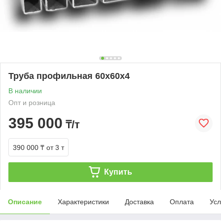
Труба профильная 60х60х4
В наличии
Опт и розница
395 000
₸/т
390 000 ₸
от 3 т
Купить
Описание
Характеристики
Доставка
Оплата
Усл