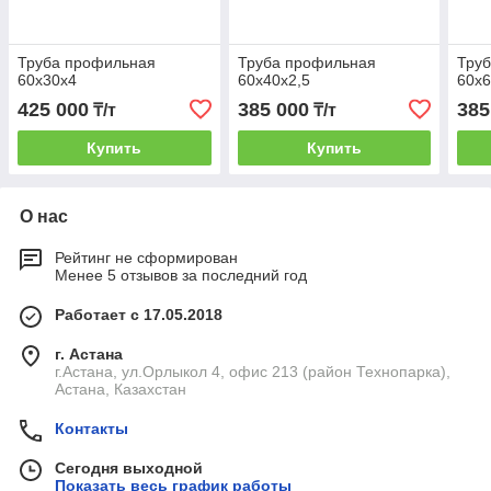
Труба профильная
Труба профильная
Тру
60х30х4
60х40х2,5
60х6
425 000
385 000
385
₸/т
₸/т
Купить
Купить
О нас
Рейтинг не сформирован
Менее 5 отзывов за последний год
Работает с 17.05.2018
г. Астана
г.Астана, ул.Орлыкол 4, офис 213 (район Технопарка),
Астана, Казахстан
Контакты
Сегодня выходной
Показать весь график работы