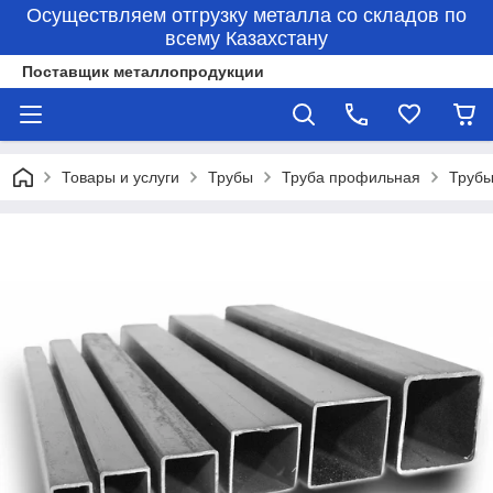
Осуществляем отгрузку металла со складов по
всему Казахстану
Поставщик металлопродукции
Товары и услуги
Трубы
Труба профильная
Трубы