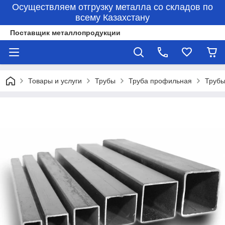
Осуществляем отгрузку металла со складов по
всему Казахстану
Поставщик металлопродукции
Товары и услуги
Трубы
Труба профильная
Трубы