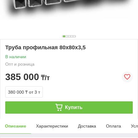
Труба профильная 80х80х3,5
В наличии
Опт и розница
385 000
₸/т
380 000 ₸
от 3 т
Купить
Описание
Характеристики
Доставка
Оплата
Усл