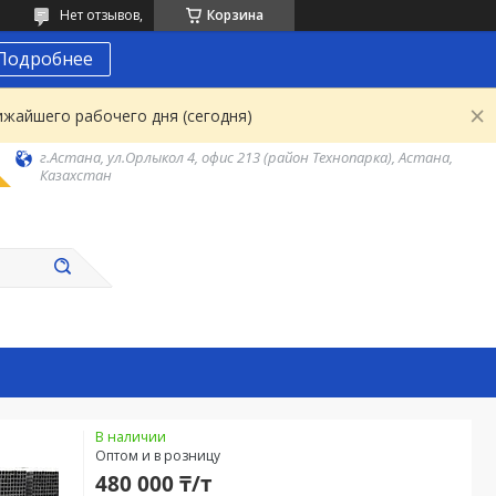
Нет отзывов,
Корзина
Подробнее
ижайшего рабочего дня (сегодня)
г.Астана, ул.Орлыкол 4, офис 213 (район Технопарка), Астана,
Казахстан
В наличии
Оптом и в розницу
480 000 ₸/т