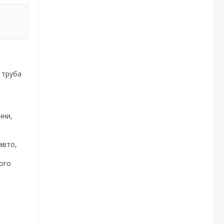
 труба
чни,
авто,
ого