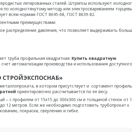
леродистых легированных сталей. Штрипсы используют холодног
ся по холоднотянутому методу или электросвариванием торцев
ует всем нормам ГОСТ 8645-68, ГОСТ 8639-82.
рентными преимуществами:
ое распределение давления, что позволяет выдерживать боль
ает труба профильная квадратная.
Купить квадратную
 счет автоматизации производства и использования доступног
ОО СТРОЙЭКСПОСНАБ»
еталлопроката, в котором присутствует и сортамент профил
дратной
ориентировочно рассчитывается по ее весу.
й – с профилем от 15х15 до 300х300 см и толщиной стенок от 1
 до 12 метров. Если же необходимо подготовить трубопрокат к
кованию, покраски, сверлению и гибке.