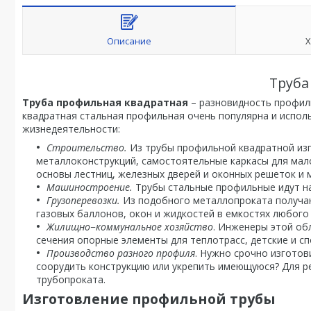
Описание
Х
Труба
Труба профильная квадратная
– разновидность профиль
квадратная стальная профильная очень популярна и испол
жизнедеятельности:
Строительство.
Из трубы профильной квадратной из
металлоконструкций, самостоятельные каркасы для мал
основы лестниц, железных дверей и оконных решеток и м
Машиностроение.
Трубы стальные профильные идут на
Грузоперевозки.
Из подобного металлопроката получаю
газовых баллонов, окон и жидкостей в емкостях любого
Жилищно−коммунальное хозяйство
. Инженеры этой об
сечения опорные элементы для теплотрасс, детские и с
Производство разного профиля
. Нужно срочно изгото
соорудить конструкцию или укрепить имеющуюся? Для р
трубопроката.
Изготовление профильной трубы