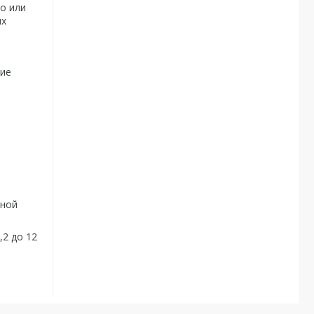
о или
ых
шие
о
ьной
,2 до 12