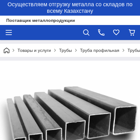
Осуществляем отгрузку металла со складов по
всему Казахстану
Поставщик металлопродукции
Товары и услуги
Трубы
Труба профильная
Трубы