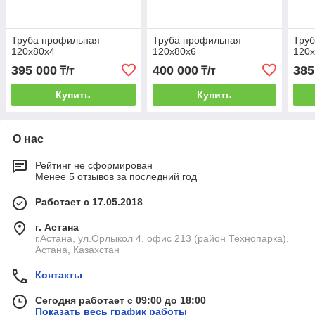
Труба профильная
Труба профильная
Тру
120х80х4
120х80х6
120
395 000
400 000
385
₸/т
₸/т
Купить
Купить
О нас
Рейтинг не сформирован
Менее 5 отзывов за последний год
Работает с 17.05.2018
г. Астана
г.Астана, ул.Орлыкол 4, офис 213 (район Технопарка),
Астана, Казахстан
Контакты
Сегодня работает с 09:00 до 18:00
Показать весь график работы