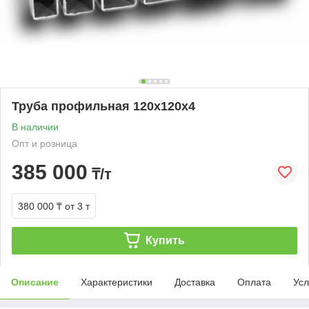
Труба профильная 120х120х4
В наличии
Опт и розница
385 000
₸/т
380 000 ₸
от 3 т
Купить
Описание
Характеристики
Доставка
Оплата
Усл