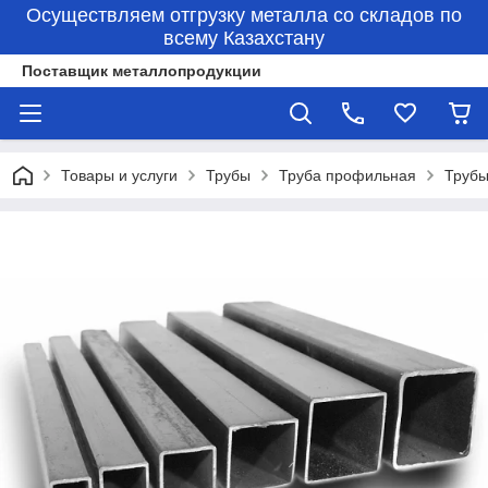
Осуществляем отгрузку металла со складов по
всему Казахстану
Поставщик металлопродукции
Товары и услуги
Трубы
Труба профильная
Трубы