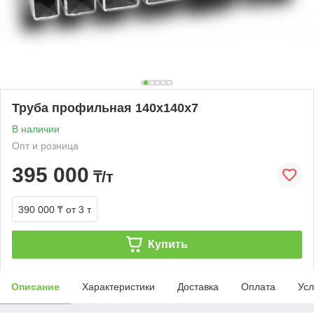
Труба профильная 140х140х7
В наличии
Опт и розница
395 000
₸/т
390 000 ₸
от 3 т
Купить
Описание
Характеристики
Доставка
Оплата
Усл