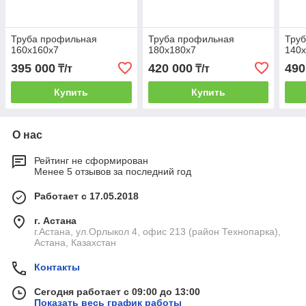
Труба профильная
Труба профильная
Тру
160х160х7
180х180х7
140
395 000
420 000
490
₸/т
₸/т
Купить
Купить
О нас
Рейтинг не сформирован
Менее 5 отзывов за последний год
Работает с 17.05.2018
г. Астана
г.Астана, ул.Орлыкол 4, офис 213 (район Технопарка),
Астана, Казахстан
Контакты
Сегодня работает с 09:00 до 13:00
Показать весь график работы