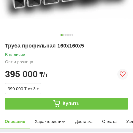
Труба профильная 160х160х5
В наличии
Опт и розница
395 000
₸/т
390 000 ₸
от 3 т
Купить
Описание
Характеристики
Доставка
Оплата
Усл