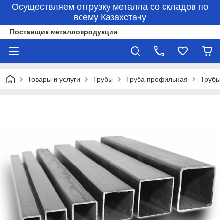
Осуществляем отгрузку металла со складов по
всему Казахстану
Поставщик металлопродукции
Товары и услуги
Трубы
Труба профильная
Трубы