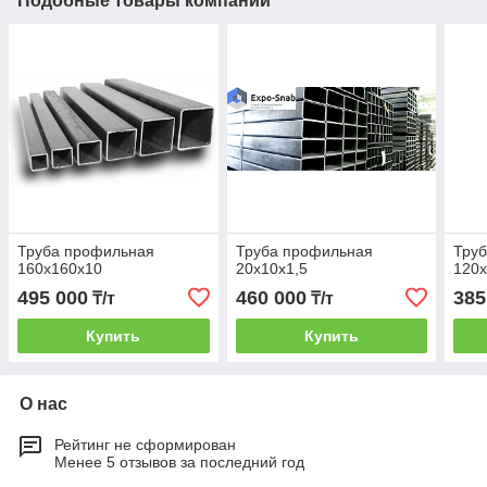
Подобные товары компании
Труба профильная
Труба профильная
Тру
160х160х10
20х10х1,5
120
495 000
460 000
385
₸/т
₸/т
Купить
Купить
О нас
Рейтинг не сформирован
Менее 5 отзывов за последний год