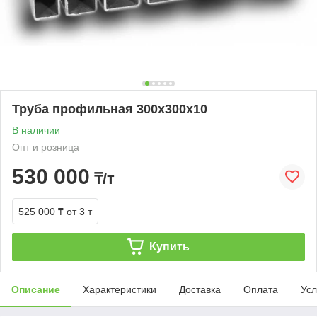
Труба профильная 300х300х10
В наличии
Опт и розница
530 000
₸/т
525 000 ₸
от 3 т
Купить
Описание
Характеристики
Доставка
Оплата
Усл