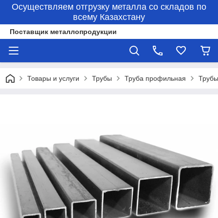
Осуществляем отгрузку металла со складов по
всему Казахстану
Поставщик металлопродукции
Товары и услуги
Трубы
Труба профильная
Трубы