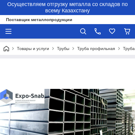
Осуществляем отгрузку металла со складов по
всему Казахстану
Поставщик металлопродукции
Товары и услуги
Трубы
Труба профильная
Труба