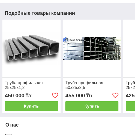
Подобные товары компании
Труба профильная
Труба профильная
Тру
25х25х1,2
50х25х2,5
25х2
450 000
455 000
425
₸/т
₸/т
Купить
Купить
О нас