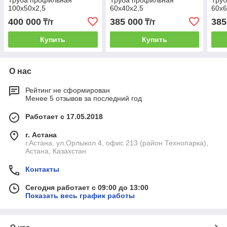
Труба профильная
Труба профильная
Тру
100х50х2,5
60х40х2,5
60х6
400 000
385 000
385
₸/т
₸/т
Купить
Купить
О нас
Рейтинг не сформирован
Менее 5 отзывов за последний год
Работает с 17.05.2018
г. Астана
г.Астана, ул.Орлыкол 4, офис 213 (район Технопарка),
Астана, Казахстан
Контакты
Сегодня работает с 09:00 до 13:00
Показать весь график работы