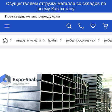
Осуществляем отгрузку металла со складов по
всему Казахстану
Поставщик металлопродукции
Товары и услуги
Трубы
Труба профильная
Труба