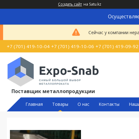
Создать сайт
на Satu.kz
Осуществляе
Сейчас у компании нер
+7 (701) 419-10-04
+7 (701) 419-10-06
+7 (701) 419-09-92
Поставщик металлопродукции
Главная
Товары
О нас
Контакты
Наш