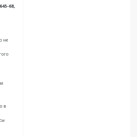
645-68,
о не
гого
ии
о в
сы