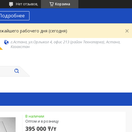
Нет отзывов,
Корзина
Подробнее
ижайшего рабочего дня (сегодня)
г.Астана, ул.Орлыкол 4, офис 213 (район Технопарка), Астана,
Казахстан
В наличии
Оптом и в розницу
395 000 ₸/т