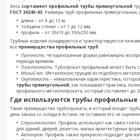
Весь
с
ортамент профильной трубы прямоугольной
тру
ГОСТ 30245-03
. Размеры труб профильных прямоугольных
длина – от 6 до 12 м;
толщина стенки – от 1 до 12 мм;
профиль – от 20х10 до 350х250 мм.
Трубные изделия складируются и транспортируются пачками
все
преимущества профильных труб
:
Прочность
. Четырехгранная форма равномерно воспр
периода времени.
Пластичность
. Тубопрокат профильный может быть с
Малый вес
. Металлоконструкции из подобного металл
Окупаемость
– немаловажная характеристика, которо
трубы прямоугольной
, как показывает практика, пол
профильного металлопроката, который составляет до 20 
Где используются трубы профильные
Такие преимущества трубопроката, в который входит труб
день заказа со склада в Астане, не оставили его не оценен
Строительство
. Профиль используют как самостояте
для зданий, дверей, решеток, малых архитектурных форм
Автопром
. Профиль также прекрасно подходит для изг