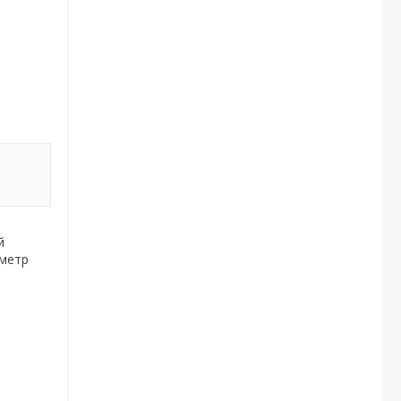
й
 метр