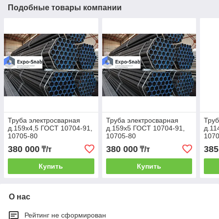
Подобные товары компании
Труба электросварная
Труба электросварная
Труб
д.159х4,5 ГОСТ 10704-91,
д.159х5 ГОСТ 10704-91,
д.11
10705-80
10705-80
1070
380 000
380 000
385
₸/т
₸/т
Купить
Купить
О нас
Рейтинг не сформирован