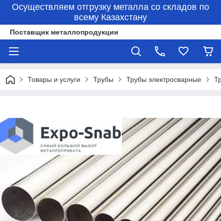
Осуществляем отгрузку металла со складов по
всему Казахстану
Поставщик металлопродукции
Товары и услуги
Трубы
Трубы электросварные
Т