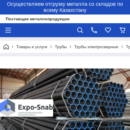
Осуществляем отгрузку металла со складов по
всему Казахстану
Поставщик металлопродукции
Товары и услуги
Трубы
Трубы электросварные
Т