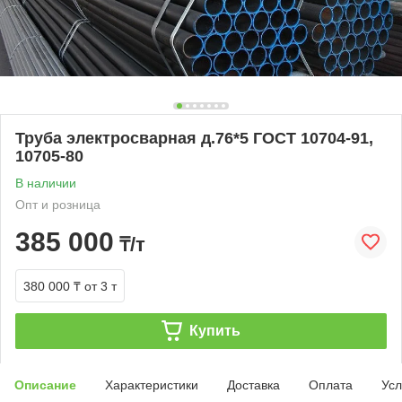
Труба электросварная д.76*5 ГОСТ 10704-91,
10705-80
В наличии
Опт и розница
385 000
₸/т
380 000 ₸
от 3 т
Купить
Описание
Характеристики
Доставка
Оплата
Усл