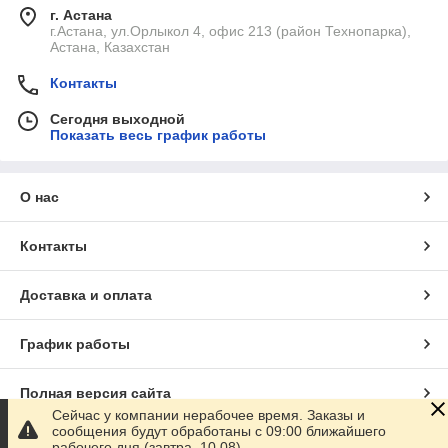
г. Астана
г.Астана, ул.Орлыкол 4, офис 213 (район Технопарка),
Астана, Казахстан
Контакты
Сегодня выходной
Показать весь график работы
О нас
Контакты
Доставка и оплата
График работы
Полная версия сайта
Сейчас у компании нерабочее время. Заказы и
сообщения будут обработаны с 09:00 ближайшего
Сайт создан на маркетплейсе
Satu.kz
рабочего дня (завтра, 10.08)