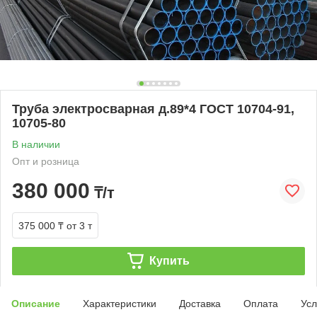
Труба электросварная д.89*4 ГОСТ 10704-91,
10705-80
В наличии
Опт и розница
380 000
₸/т
375 000 ₸
от 3 т
Купить
Описание
Характеристики
Доставка
Оплата
Усл