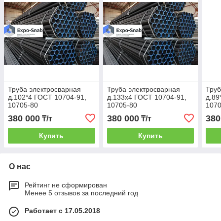
Труба электросварная
Труба электросварная
Труб
д.102*4 ГОСТ 10704-91,
д.133х4 ГОСТ 10704-91,
д.89
10705-80
10705-80
1070
380 000
380 000
380
₸/т
₸/т
Купить
Купить
О нас
Рейтинг не сформирован
Менее 5 отзывов за последний год
Работает с 17.05.2018