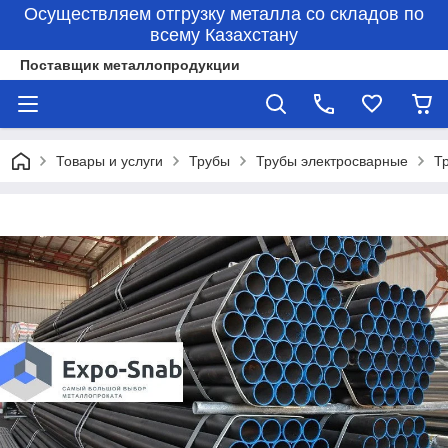
Осуществляем отгрузку металла со складов по
всему Казахстану
Поставщик металлопродукции
Товары и услуги
Трубы
Трубы электросварные
Т