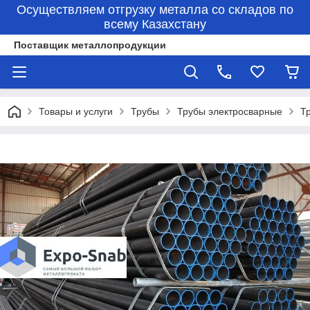
Осуществляем отгрузку металла со складов по
всему Казахстану
Поставщик металлопродукции
Товары и услуги
Трубы
Трубы электросварные
Т