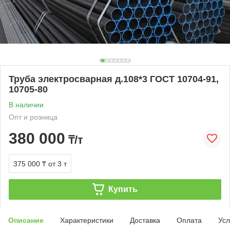
Труба электросварная д.108*3 ГОСТ 10704-91,
10705-80
В наличии
Опт и розница
380 000
₸/т
375 000 ₸
от 3 т
Купить
Описание
Характеристики
Доставка
Оплата
Усл