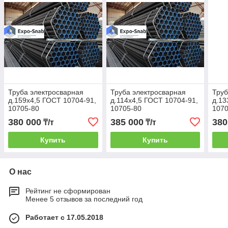
Труба электросварная
Труба электросварная
Труб
д.159х4,5 ГОСТ 10704-91,
д.114х4,5 ГОСТ 10704-91,
д.13
10705-80
10705-80
1070
380 000
385 000
380
₸/т
₸/т
Купить
Купить
О нас
Рейтинг не сформирован
Менее 5 отзывов за последний год
Работает с 17.05.2018