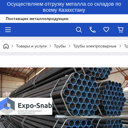
Осуществляем отгрузку металла со складов по
всему Казахстану
Поставщик металлопродукции
Товары и услуги
Трубы
Трубы электросварные
Т