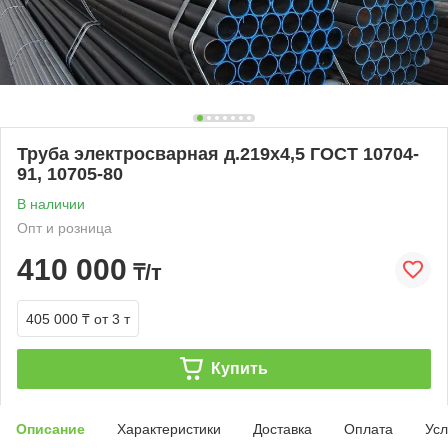
Труба электросварная д.219х4,5 ГОСТ 10704-
91, 10705-80
В наличии
Опт и розница
410 000
₸/т
405 000 ₸
от 3 т
Купить
Описание
Характеристики
Доставка
Оплата
Усл