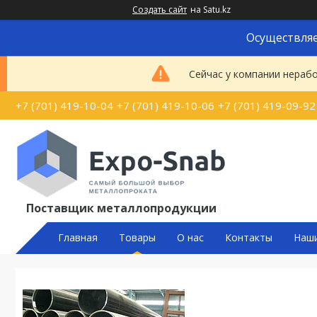
Создать сайт
на Satu.kz
Осуществляе
Сейчас у компании нерабо
+7 (701) 419-10-04
+7 (701) 419-10-06
+7 (701) 419-09-92
Поставщик металлопродукции
Главная
Товары
О нас
Контакты
Наш