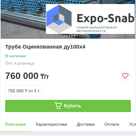
Труба Оцинкованная ду100х4
В наличии
Опт и розница
760 000
₸/т
755 000 ₸
от 3 т
Купить
Описание
Характеристики
Доставка
Оплата
Усл