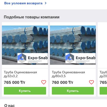
Все условия возврата
Подобные товары компании
Труба Оцинкованная
Труба Оцинкованная
Тру
ду32х3,2
ду80х3,5
ду20
765 000
760 000
765
₸/т
₸/т
Купить
Купить
О нас