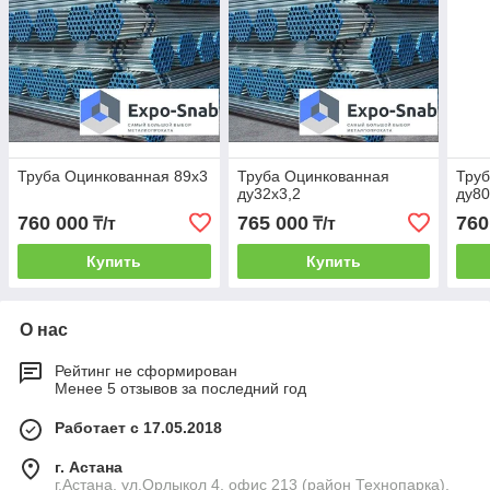
Труба Оцинкованная 89х3
Труба Оцинкованная
Тру
ду32х3,2
ду80
760 000
765 000
760
₸/т
₸/т
Купить
Купить
О нас
Рейтинг не сформирован
Менее 5 отзывов за последний год
Работает с 17.05.2018
г. Астана
г.Астана, ул.Орлыкол 4, офис 213 (район Технопарка),