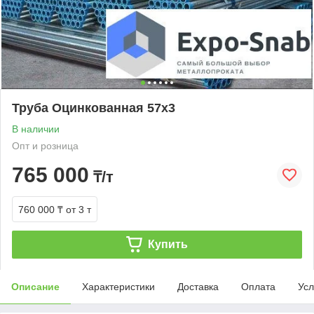
Труба Оцинкованная 57х3
В наличии
Опт и розница
765 000
₸/т
760 000 ₸
от 3 т
Купить
Описание
Характеристики
Доставка
Оплата
Усл