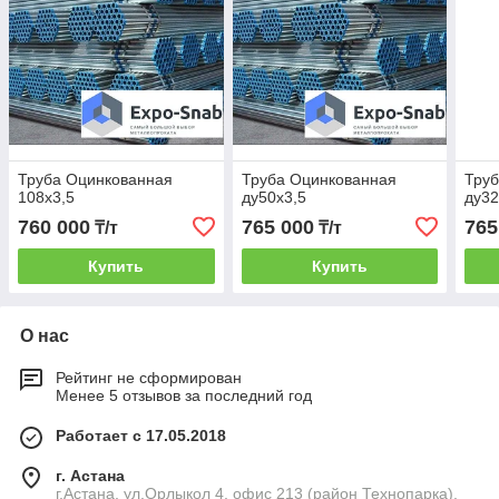
Труба Оцинкованная
Труба Оцинкованная
Тру
108х3,5
ду50х3,5
ду32
760 000
765 000
765
₸/т
₸/т
Купить
Купить
О нас
Рейтинг не сформирован
Менее 5 отзывов за последний год
Работает с 17.05.2018
г. Астана
г.Астана, ул.Орлыкол 4, офис 213 (район Технопарка),