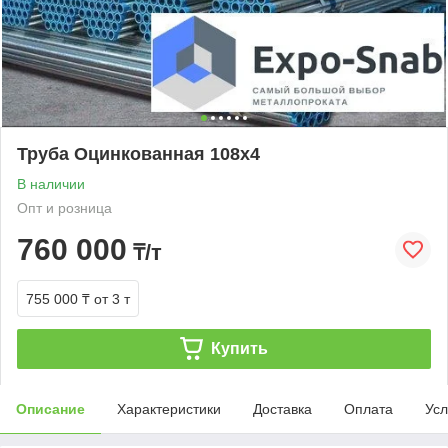
Труба Оцинкованная 108х4
В наличии
Опт и розница
760 000
₸/т
755 000 ₸
от 3 т
Купить
Описание
Характеристики
Доставка
Оплата
Усл