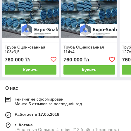
Труба Оцинкованная
Труба Оцинкованная
Тру
108х3,5
114х4
127
760 000
760 000
760
₸/т
₸/т
Купить
Купить
О нас
Рейтинг не сформирован
Менее 5 отзывов за последний год
Работает с 17.05.2018
г. Астана
г.Астана, ул.Орлыкол 4, офис 213 (район Технопарка),