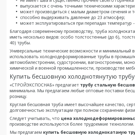
не имеет шва и существенно прочнее своего горячека
выпускается с очень точными техническими характери
может производиться с малым диаметром сечения и то
способно выдерживать давление до 23 атмосфер;
может эксплуатироваться при перепадах температур -
Благодаря современному производству, труба холоднокат
иметь несколько видов: особо толстостенные (до 6), толст
40) трубы.
Универсальные технические возможности и минимальный в
использовать холоднодеформированные трубы в промышле
автомобилестроении, судостроении, вагоностроении, моно
химической и военной промышленности, производстве мебе
Купить бесшовную холоднотянутую трубу 
«СТРОЙЭКСПОСНАБ» предлагает
трубу стальную бесшо
минимальна. Мы предлагаем любые оптовые поставки бесш
розницу.
Круглая бесшовная труба имеет высочайшее качество, сер
долговечностью эксплуатации при полном сохранении физи
Следует учитывать, что
цена холоднодеформированны
производстве используются более трудоемкие технологии.
Мы предлагаем
купить бесшовную холоднокатаную тру