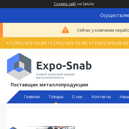
Создать сайт
на Satu.kz
Осуществляе
Сейчас у компании нерабо
+7 (701) 419-10-04
+7 (701) 419-10-06
+7 (701) 419-09-92
Поставщик металлопродукции
Главная
Товары
О нас
Контакты
Наш