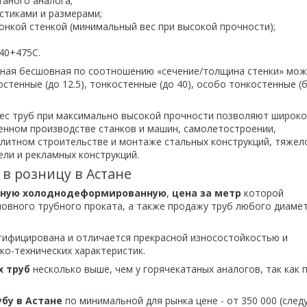
таного аналога;
стиками и размерами;
нкой стенкой (минимальный вес при высокой прочности);
40+475С.
аная бесшовная по соотношению «сечение/толщина стенки» мо
остенные (до 12.5), тонкостенные (до 40), особо тонкостенные (
ес труб при максимально высокой прочности позволяют широко
нном производстве станков и машин, самолетостроении,
литном строительстве и монтаже стальных конструкций, тяжел
ли и рекламных конструкций.
в розницу в Астане
вную холоднодеформированную
,
цена за метр
которой
овного трубного проката, а также продажу труб любого диамет
тифицирована и отличается прекрасной износостойкостью и
ко-технических характеристик.
х труб
несколько выше, чем у горячекатаных аналогов, так как п
бу в Астане
по минимальной для рынка цене - от 350 000 (след