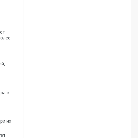
жет
более
ой,
ра в
ри их
ует