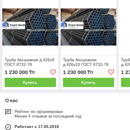
Труба бесшовная д.426х9
Труба бесшовная
Тру
ГОСТ 8732-78
д.426х10 ГОСТ 8732-78
д.42
1 230 000
1 230 000
1 2
₸/т
₸/т
Купить
Купить
О нас
Рейтинг не сформирован
Менее 5 отзывов за последний год
Работает с 17.05.2018