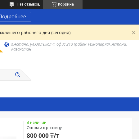
Нет отзывов,
Корзина
Подробнее
ижайшего рабочего дня (сегодня)
г.Астана, ул.Орлыкол 4, офис 213 (район Технопарка), Астана,
Казахстан
В наличии
Оптом и в розницу
800 000 ₸/т