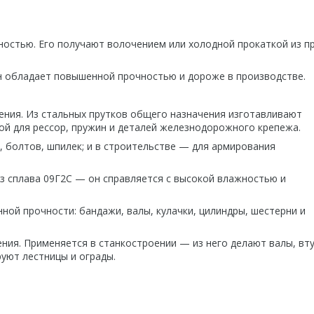
остью. Его получают волочением или холодной прокаткой из п
Он обладает повышенной прочностью и дороже в производстве.
ения. Из стальных прутков общего назначения изготавливают
кой для рессор, пружин и деталей железнодорожного крепежа.
 болтов, шпилек; и в строительстве — для армирования
из сплава 09Г2С — он справляется с высокой влажностью и
ной прочности: бандажи, валы, кулачки, цилиндры, шестерни и
ия. Применяется в станкостроении — из него делают валы, вту
руют лестницы и ограды.