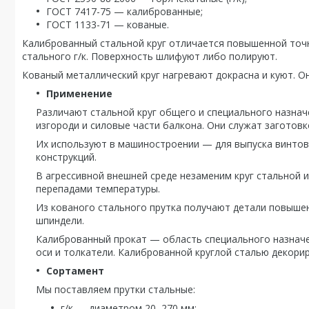
ГОСТ 7417-75 — калиброванные;
ГОСТ 1133-71 — кованые.
Калиброванный стальной круг отличается повышенной точн
стального г/к. Поверхность шлифуют либо полируют.
Кованый металлический круг нагревают докрасна и куют. 
Применение
Различают стальной круг общего и специального назнач
изгороди и силовые части балкона. Они служат заготов
Их используют в машиностроении — для выпуска винтов,
конструкций.
В агрессивной внешней среде незаменим круг стальной 
перепадами температуры.
Из кованого стального прутка получают детали повышен
шпиндели.
Калиброванный прокат — область специального назначен
оси и толкатели. Калиброванной круглой сталью декори
Сортамент
Мы поставляем прутки стальные:
г/к — диаметром 20–270 мм;