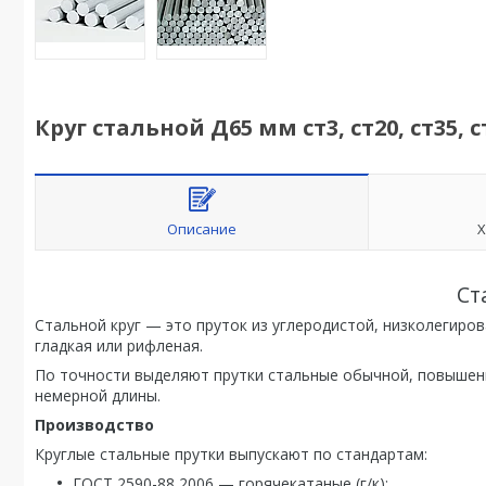
Круг стальной Д65 мм ст3, ст20, ст35, ст
Описание
Х
Ст
Стальной круг — это пруток из углеродистой, низколегиро
гладкая или рифленая.
По точности выделяют прутки стальные обычной, повышенн
немерной длины.
Производство
Круглые стальные прутки выпускают по стандартам:
ГОСТ 2590-88 2006 — горячекатаные (г/к);