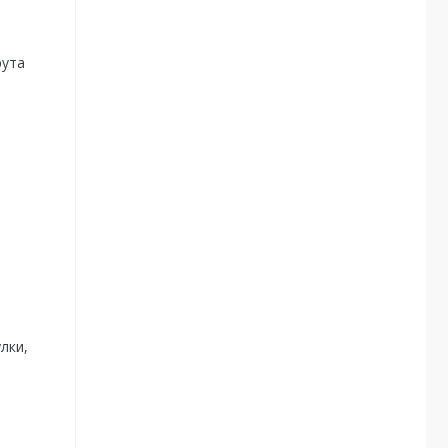
рута
лки,