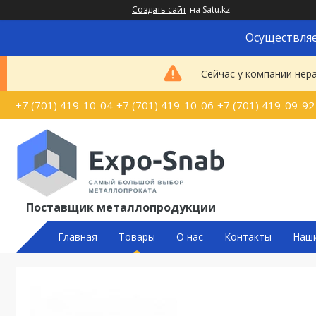
Создать сайт
на Satu.kz
Осуществляе
Сейчас у компании нер
+7 (701) 419-10-04
+7 (701) 419-10-06
+7 (701) 419-09-92
Поставщик металлопродукции
Главная
Товары
О нас
Контакты
Наш