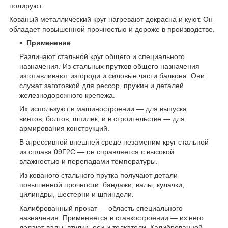
полируют.
Кованый металлический круг нагревают докрасна и куют. Он
обладает повышенной прочностью и дороже в производстве.
Применение
Различают стальной круг общего и специального
назначения. Из стальных прутков общего назначения
изготавливают изгороди и силовые части балкона. Они
служат заготовкой для рессор, пружин и деталей
железнодорожного крепежа.
Их используют в машиностроении — для выпуска
винтов, болтов, шпилек; и в строительстве — для
армирования конструкций.
В агрессивной внешней среде незаменим круг стальной
из сплава 09Г2С — он справляется с высокой
влажностью и перепадами температуры.
Из кованого стального прутка получают детали
повышенной прочности: бандажи, валы, кулачки,
цилиндры, шестерни и шпиндели.
Калиброванный прокат — область специального
назначения. Применяется в станкостроении — из него
делают валы, втулки, оси и толкатели. Калиброванной