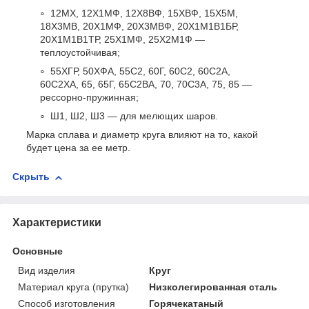
12МХ, 12Х1МФ, 12Х8ВФ, 15ХВФ, 15Х5М,
18Х3МВ, 20Х1МФ, 20Х3МВФ, 20Х1М1В1БР,
20Х1М1В1ТР, 25Х1МФ, 25Х2М1Ф —
теплоустойчивая;
55ХГР, 50ХФА, 55С2, 60Г, 60С2, 60С2А,
60С2ХА, 65, 65Г, 65С2ВА, 70, 70С3А, 75, 85 —
рессорно-пружинная;
Ш1, Ш2, Ш3 — для мелющих шаров.
Марка сплава и диаметр круга влияют на то, какой
будет цена за ее метр.
Скрыть
Характеристики
Основные
Вид изделия
Круг
Материал круга (прутка)
Низколегированная сталь
Способ изготовления
Горячекатаный