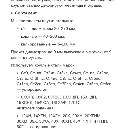
круглой сталью декорируют лестницы и ограды.
Сортамент
Мы поставляем прутки стальные:
г/к — диаметром 20–270 мм;
кованые — 40–200 мм;
калиброванные — 3–100 мм.
Прокат диаметром до 9 мм выпускаем в мотках, от 9
мм — в прутьях.
Используем круглые стали марок:
Ст0, Ст1кп, Ст2кп, Ст3кп, Ст4кп, Ст1пс, Ст2пс,
Ст3пс, Ст3Гпс, Ст4пс, Ст5пс, Ст5Гпс, Стбпс,
Ст1сп, Ст2сп, СтЗсп, СтЗГсп, Ст4сп, Ст5сп, Стбсп
— углеродистая;
0ХСНД, 09Г2, 09Г2С, 10ХНДП, 15ХНДП,
15ХСНД, 15ФЮА, 16Г2АФ, 17Г1С —
низколегированная;
12ХН, 14ХГН, 19ХГН, 20Х, 20ХН, 20ХГНМ,
30ХМ, 35Х, 38ХА, 40Х, 40ХН, 45Х, 47ГТ, 47ТНП,
50Г — легированная;