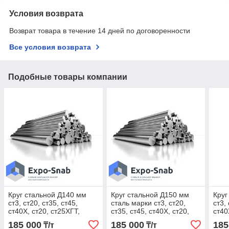
Условия возврата
Возврат товара в течение 14 дней по договоренности
Все условия возврата
Подобные товары компании
Круг стальной Д140 мм
Круг стальной Д150 мм
Круг
ст3, ст20, ст35, ст45,
сталь марки ст3, ст20,
ст3,
ст40Х, ст20, ст25ХГТ,
ст35, ст45, ст40Х, ст20,
ст40
ст65Г
ст25ХГТ, ст65Г
ст65
185 000
185 000
185
₸/т
₸/т