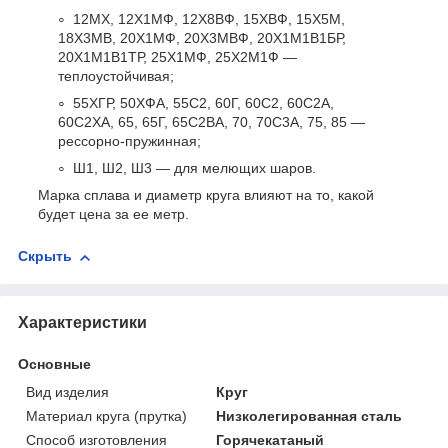
12МХ, 12Х1МФ, 12Х8ВФ, 15ХВФ, 15Х5М,
18Х3МВ, 20Х1МФ, 20Х3МВФ, 20Х1М1В1БР,
20Х1М1В1ТР, 25Х1МФ, 25Х2М1Ф —
теплоустойчивая;
55ХГР, 50ХФА, 55С2, 60Г, 60С2, 60С2А,
60С2ХА, 65, 65Г, 65С2ВА, 70, 70С3А, 75, 85 —
рессорно-пружинная;
Ш1, Ш2, Ш3 — для мелющих шаров.
Марка сплава и диаметр круга влияют на то, какой
будет цена за ее метр.
Скрыть
Характеристики
Основные
Вид изделия
Круг
Материал круга (прутка)
Низколегированная сталь
Способ изготовления
Горячекатаный