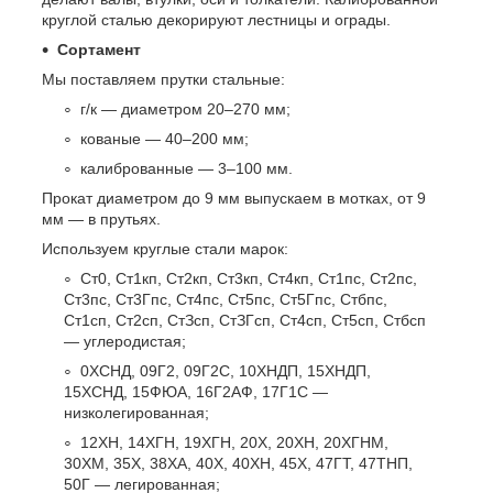
круглой сталью декорируют лестницы и ограды.
Сортамент
Мы поставляем прутки стальные:
г/к — диаметром 20–270 мм;
кованые — 40–200 мм;
калиброванные — 3–100 мм.
Прокат диаметром до 9 мм выпускаем в мотках, от 9
мм — в прутьях.
Используем круглые стали марок:
Ст0, Ст1кп, Ст2кп, Ст3кп, Ст4кп, Ст1пс, Ст2пс,
Ст3пс, Ст3Гпс, Ст4пс, Ст5пс, Ст5Гпс, Стбпс,
Ст1сп, Ст2сп, СтЗсп, СтЗГсп, Ст4сп, Ст5сп, Стбсп
— углеродистая;
0ХСНД, 09Г2, 09Г2С, 10ХНДП, 15ХНДП,
15ХСНД, 15ФЮА, 16Г2АФ, 17Г1С —
низколегированная;
12ХН, 14ХГН, 19ХГН, 20Х, 20ХН, 20ХГНМ,
30ХМ, 35Х, 38ХА, 40Х, 40ХН, 45Х, 47ГТ, 47ТНП,
50Г — легированная;