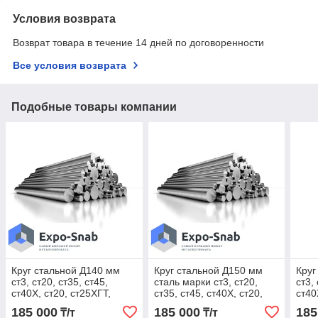
Условия возврата
Возврат товара в течение 14 дней по договоренности
Все условия возврата
Подобные товары компании
Круг стальной Д140 мм
Круг стальной Д150 мм
Круг
ст3, ст20, ст35, ст45,
сталь марки ст3, ст20,
ст3,
ст40Х, ст20, ст25ХГТ,
ст35, ст45, ст40Х, ст20,
ст40
ст65Г
ст25ХГТ, ст65Г
ст65
185 000
185 000
185
₸/т
₸/т