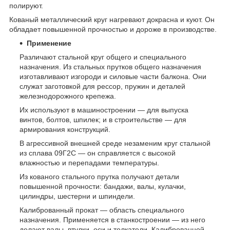
полируют.
Кованый металлический круг нагревают докрасна и куют. Он
обладает повышенной прочностью и дороже в производстве.
Применение
Различают стальной круг общего и специального
назначения. Из стальных прутков общего назначения
изготавливают изгороди и силовые части балкона. Они
служат заготовкой для рессор, пружин и деталей
железнодорожного крепежа.
Их используют в машиностроении — для выпуска
винтов, болтов, шпилек; и в строительстве — для
армирования конструкций.
В агрессивной внешней среде незаменим круг стальной
из сплава 09Г2С — он справляется с высокой
влажностью и перепадами температуры.
Из кованого стального прутка получают детали
повышенной прочности: бандажи, валы, кулачки,
цилиндры, шестерни и шпиндели.
Калиброванный прокат — область специального
назначения. Применяется в станкостроении — из него
делают валы, втулки, оси и толкатели. Калиброванной