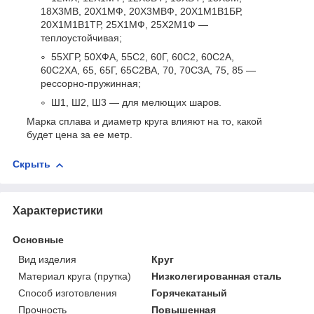
18Х3МВ, 20Х1МФ, 20Х3МВФ, 20Х1М1В1БР,
20Х1М1В1ТР, 25Х1МФ, 25Х2М1Ф —
теплоустойчивая;
55ХГР, 50ХФА, 55С2, 60Г, 60С2, 60С2А,
60С2ХА, 65, 65Г, 65С2ВА, 70, 70С3А, 75, 85 —
рессорно-пружинная;
Ш1, Ш2, Ш3 — для мелющих шаров.
Марка сплава и диаметр круга влияют на то, какой
будет цена за ее метр.
Скрыть
Характеристики
Основные
Вид изделия
Круг
Материал круга (прутка)
Низколегированная сталь
Способ изготовления
Горячекатаный
Прочность
Повышенная