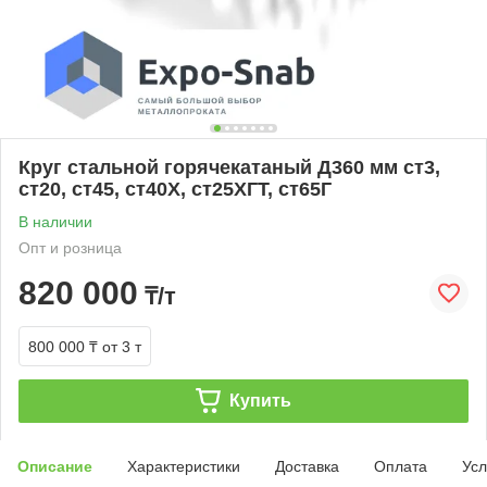
Круг стальной горячекатаный Д360 мм ст3,
ст20, ст45, ст40Х, ст25ХГТ, ст65Г
В наличии
Опт и розница
820 000
₸/т
800 000 ₸
от 3 т
Купить
Описание
Характеристики
Доставка
Оплата
Усл