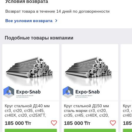
Условия возврата
Возврат товара в течение 14 дней по договоренности
Все условия возврата
Подобные товары компании
Круг стальной Д140 мм
Круг стальной Д150 мм
Круг
ст3, ст20, ст35, ст45,
сталь марки ст3, ст20,
ст3,
ст40Х, ст20, ст25ХГТ,
ст35, ст45, ст40Х, ст20,
ст40
ст65Г
ст25ХГТ, ст65Г
ст65
185 000
185 000
185
₸/т
₸/т