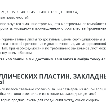
Г2С, СТ35, СТ40, СТ45, СТ40Х. СТ65Г , СТ30ХГСА,
тью поверхностей.
используется в машиностроении, станкостроении, автомобилес
 проката, жилищном и промышленном строительстве (кровельны
 г
орячекатаные листы по доступным ценам сертифицированы и
ются высокой прочностью и долговечностью, антикоррозионно
СНиП. При необходимости и по требованию заказчиков лист мож
тствующим образом.
те компании, а мы доставим ваш заказ в любую точку А
ЛЛИЧЕСКИХ ПЛАСТИН, ЗАКЛАДН
Ы
 или полоса стальные согласно Вашим размерам из любой толщ
убки листового металла и изготовления закладных деталей
которые предназначены для соединения между собой сборно-