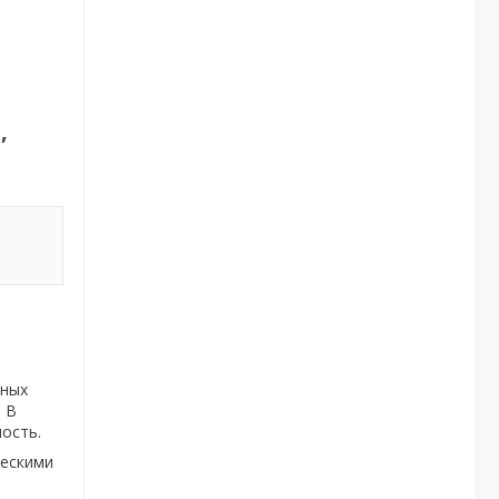
,
ьных
 В
ость.
ческими