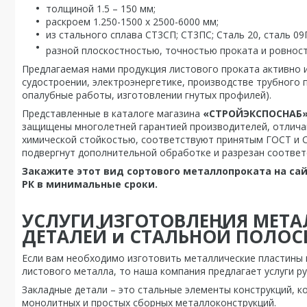
толщиной 1.5 – 150 мм;
раскроем 1.250-1500 х 2500-6000 мм;
из стального сплава СТ3СП; СТ3ПС; Сталь 20, сталь 09
разной плоскостностью, точн
остью проката и ровнос
Предлагаемая нами продукция листового проката активно 
судостроении, электроэнергетике, производстве трубного
опалубные работы, изготовлении гнутых профилей).
Представленные в каталоге магазина
«СТРОЙЭКСПОСНАБ»
защищены многолетней гарантией производителей, отлича
химической стойкостью, соответствуют принятым ГОСТ и 
подвергнут дополнительной обработке и разрезан соотве
Закажите этот вид сортового металлопроката на сай
РК в минимальные сроки.
УСЛУГИ ИЗГОТОВЛЕНИЯ МЕТА
ДЕТАЛЕЙ и СТАЛЬНОЙ ПОЛОС
Если вам необходимо изготовить металлические пластины
листового металла, то наша компания предлагает услуги р
Закладные детали – это стальные элементы конструкций, 
монолитных и простых сборных металлоконструкций.