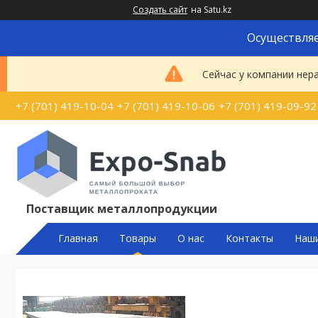
Создать сайт
на Satu.kz
Осуществляе
Сейчас у компании нер
+7 (701) 419-10-04
+7 (701) 419-10-06
+7 (701) 419-09-92
Поставщик металлопродукции
Главная
Товары
О нас
Контакты
Наш