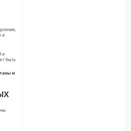
троении,
е и
й и
ет быть
станы и
ЫХ
ины