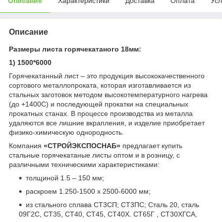
Описание
Характеристики
Доставка
Оплата
Усл
Описание
Размеры листа горячекатаного 18мм:
1) 1500*6000
Горячекатанный лист – это продукция высококачественного
сортового металлопроката, которая изготавливается из
стальных заготовок методом высокотемпературного нагрева
(до +1400С) и последующей прокатки на специальных
прокатных станах. В процессе производства из металла
удаляются все лишние вкрапления, и изделие приобретает
физико-химическую однородность.
Компания
«СТРОЙЭКСПОСНАБ»
предлагает купить
стальные горячекатаные листы оптом и в розницу, с
различными техническими характеристиками:
толщиной 1.5 – 150 мм;
раскроем 1.250-1500 х 2500-6000 мм;
из стального сплава СТ3СП; СТ3ПС; Сталь 20, сталь
09Г2С, СТ35, СТ40, СТ45, СТ40Х. СТ65Г , СТ30ХГСА,