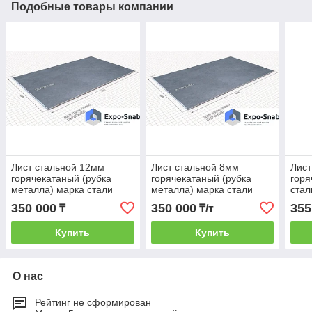
Подобные товары компании
Лист стальной 12мм
Лист стальной 8мм
Лист
горячекатаный (рубка
горячекатаный (рубка
горя
металла) марка стали
металла) марка стали
стал
ст3сп5,ст3пс5, 09Г2С,
ст3сп5,ст3пс5, 09Г2С,
09Г2
350 000
350 000
355
₸
₸/т
ст20, ст 40Х, ст 45, ст 65
ст20, ст 40Х, ст 45, ст 65Г
ст 6
Купить
Купить
О нас
Рейтинг не сформирован