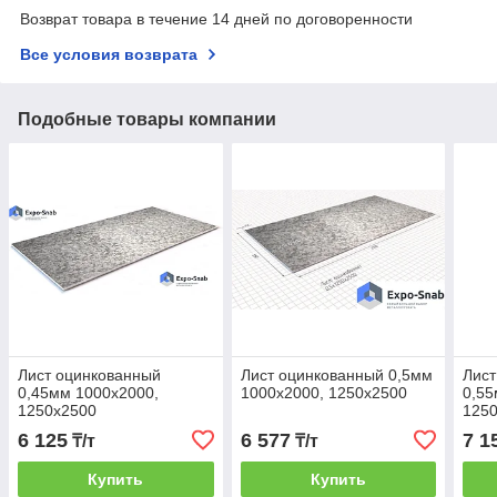
Возврат товара в течение 14 дней по договоренности
Все условия возврата
Подобные товары компании
Лист оцинкованный
Лист оцинкованный 0,5мм
Лист
0,45мм 1000х2000,
1000х2000, 1250х2500
0,55
1250х2500
125
6 125
6 577
7 1
₸/т
₸/т
Купить
Купить