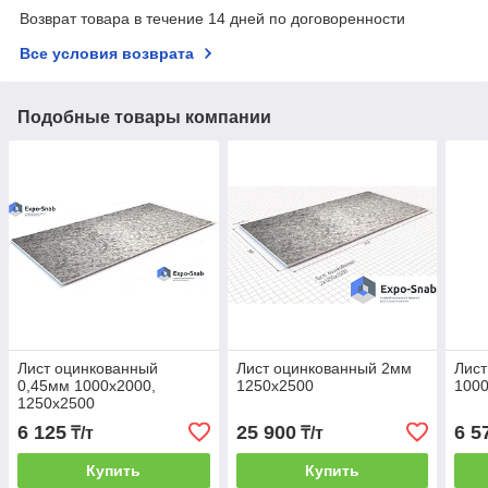
Возврат товара в течение 14 дней по договоренности
Все условия возврата
Подобные товары компании
Лист оцинкованный
Лист оцинкованный 2мм
Лист
0,45мм 1000х2000,
1250х2500
1000
1250х2500
6 125
25 900
6 5
₸/т
₸/т
Купить
Купить