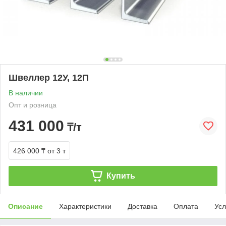
Швеллер 12У, 12П
В наличии
Опт и розница
431 000
₸/т
426 000 ₸
от 3 т
Купить
Описание
Характеристики
Доставка
Оплата
Усл