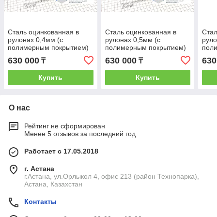
Сталь оцинкованная в
Сталь оцинкованная в
Стал
рулонах 0,4мм (с
рулонах 0,5мм (с
руло
полимерным покрытием)
полимерным покрытием)
пол
630 000
630 000
630
₸
₸
Купить
Купить
О нас
Рейтинг не сформирован
Менее 5 отзывов за последний год
Работает с 17.05.2018
г. Астана
г.Астана, ул.Орлыкол 4, офис 213 (район Технопарка),
Астана, Казахстан
Контакты