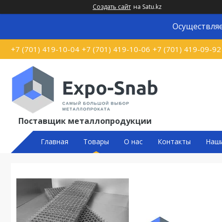
Создать сайт
на Satu.kz
Осуществляе
+7 (701) 419-10-04
+7 (701) 419-10-06
+7 (701) 419-09-92
Поставщик металлопродукции
Главная
Товары
О нас
Контакты
Наш