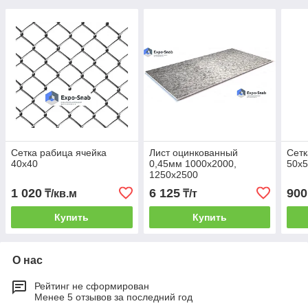
Сетка рабица ячейка
Лист оцинкованный
Сетк
40х40
0,45мм 1000х2000,
50х
1250х2500
1 020
6 125
900
₸/кв.м
₸/т
Купить
Купить
О нас
Рейтинг не сформирован
Менее 5 отзывов за последний год